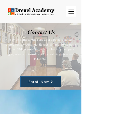
Contact Us
Soy un párrafo. Haga clic aquí para agregar su
propio texto y editarme. Es fácil. Simplemente haga
clic en "Editar texto" o haga doble clic en mí para
agregar su propio contenido y realizar cambios en
la fuente.
Enroll Now