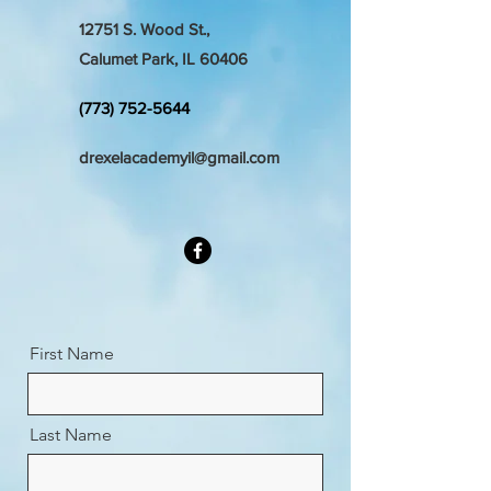
12751 S. Wood St.,
Calumet Park, IL 60406
(773) 752-5644
drexelacademyil@gmail.com
First Name
Last Name